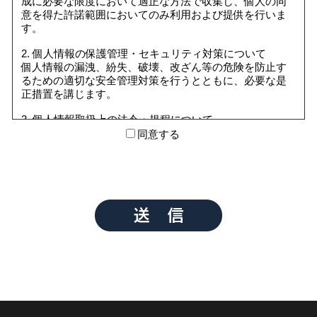
成に必要な限度において適正な方法で収集し、個人の同
意を得た許諾範囲においてのみ利用および提供を行いま
す。
2. 個人情報の保護管理・セキュリティ対策について
個人情報の漏洩、紛失、破壊、改ざん等の危険を防止す
るための適切な安全管理対策を行うとともに、必要な是
正措置を講じます。
3. 個人情報取扱上の法令・規程について
個人情報を取扱う業務の遂行にあたっては、個人情報の
同意する
取扱いに関する法令、国が定める指針その他の規範を遵
守します。
4. コンプライアンス・プログラムの継続的改善について
個人情報の保護に万全を期すため、個人情報管理の仕組
みを適宜見直し、継続的に改善していきます。
5. 個人情報の開示、訂正、利用停止等について
情報の開示、訂正、利用停止及び第三者提供停止の求め
があった場合は、請求者が本人であることを確認した上
で、特別な理由のない限り、 合理的な範囲及び妥当な期
間で対応します。
6. 個人情報に関する苦情・相談・問い合わせについて