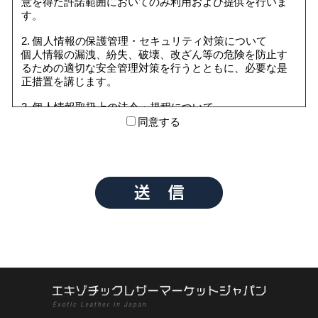
意を得た許諾範囲においてのみ利用および提供を行いま
す。
2. 個人情報の保護管理・セキュリティ対策について
個人情報の漏洩、紛失、破壊、改ざん等の危険を防止す
るための適切な安全管理対策を行うとともに、必要な是
正措置を講じます。
3. 個人情報取扱上の法令・規程について
個人情報を取扱う業務の遂行にあたっては、個人情報の
同意する
取扱いに関する法令、国が定める指針その他の規範を遵
守します。
4. コンプライアンス・プログラムの継続的改善について
個人情報の保護に万全を期すため、個人情報管理の仕組
みを適宜見直し、継続的に改善していきます。
5. 個人情報の開示、訂正、利用停止等について
情報の開示、訂正、利用停止及び第三者提供停止の求め
があった場合は、請求者が本人であることを確認した上
で、特別な理由のない限り、 合理的な範囲及び妥当な期
間で対応します。
6. 個人情報に関する苦情・相談・問い合わせについて