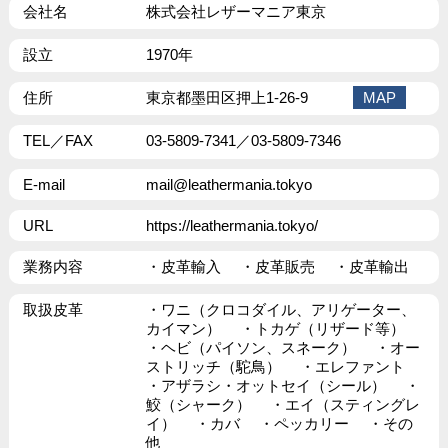
会社名
株式会社レザーマニア東京
設立
1970年
住所
東京都墨田区押上1-26-9
MAP
TEL／FAX
03-5809-7341／03-5809-7346
E-mail
mail@leathermania.tokyo
URL
https://leathermania.tokyo/
業務内容
・皮革輸入 ・皮革販売 ・皮革輸出
取扱皮革
・ワニ（クロコダイル、アリゲーター、
カイマン） ・トカゲ（リザード等）
・ヘビ（パイソン、スネーク） ・オー
ストリッチ（駝鳥） ・エレファント
・アザラシ・オットセイ（シール） ・
鮫（シャーク） ・エイ（スティングレ
イ） ・カバ ・ペッカリー ・その
他