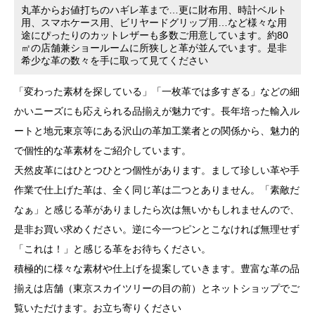
丸革からお値打ちのハギレ革まで…更に財布用、時計ベルト
用、スマホケース用、ビリヤードグリップ用…など様々な用
途にぴったりのカットレザーも多数ご用意しています。約80
㎡の店舗兼ショールームに所狭しと革が並んでいます。是非
希少な革の数々を手に取って見てください
「変わった素材を探している」「一枚革では多すぎる」などの細
かいニーズにも応えられる品揃えが魅力です。長年培った輸入ル
ートと地元東京等にある沢山の革加工業者との関係から、魅力的
で個性的な革素材をご紹介しています。
天然皮革にはひとつひとつ個性があります。まして珍しい革や手
作業で仕上げた革は、全く同じ革は二つとありません。「素敵だ
なぁ」と感じる革がありましたら次は無いかもしれませんので、
是非お買い求めください。逆に今一つピンとこなければ無理せず
「これは！」と感じる革をお待ちください。
積極的に様々な素材や仕上げを提案していきます。豊富な革の品
揃えは店舗（東京スカイツリーの目の前）とネットショップでご
覧いただけます。お立ち寄りください